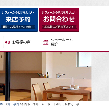
ショールーム
お客様の声
紹介
OME
/
施工事例
/
石岡市 T様邸 カーポートポリカ張替え工事