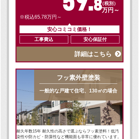
59.
8
（税別）
万円～
※税込65.78万円～
安心コミコミ価格！
工事費込
安心保証付
詳細はこちら
フッ素外壁塗装
一般的な戸建て住宅、130㎡の場合
耐久年数15年 耐久性の高さで選ぶならフッ素塗料！低汚
染性や防カビ・防藻性など機能面も非常に優れています。