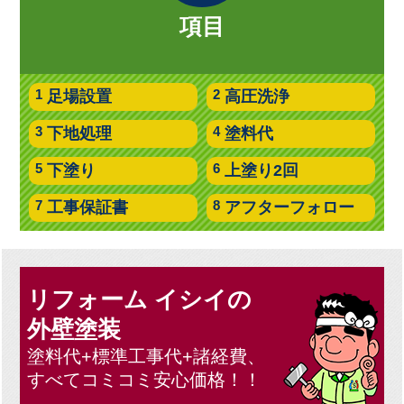
項目
足場設置
高圧洗浄
下地処理
塗料代
下塗り
上塗り2回
工事保証書
アフターフォロー
リフォーム イシイの
外壁塗装
塗料代+標準工事代+諸経費、
すべてコミコミ安心価格！！