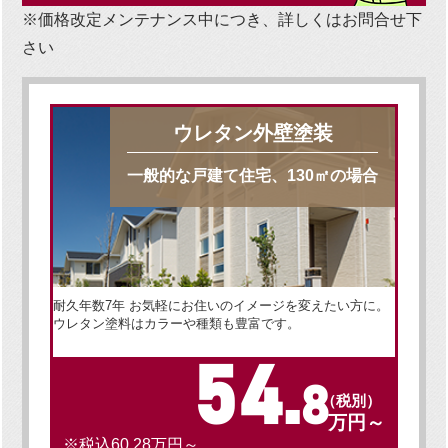
※価格改定メンテナンス中につき、詳しくはお問合せ下
さい
ウレタン外壁塗装
一般的な戸建て住宅、130㎡の場合
耐久年数7年 お気軽にお住いのイメージを変えたい方に。
ウレタン塗料はカラーや種類も豊富です。
54.
8
（税別）
万円～
※税込60.28万円～