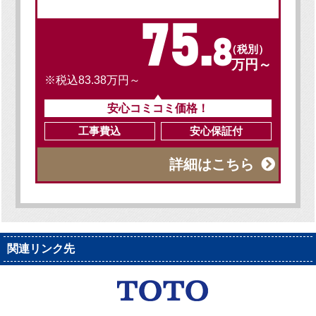
75.
8
（税別）
万円～
※税込83.38万円～
安心コミコミ価格！
工事費込
安心保証付
詳細はこちら
関連リンク先