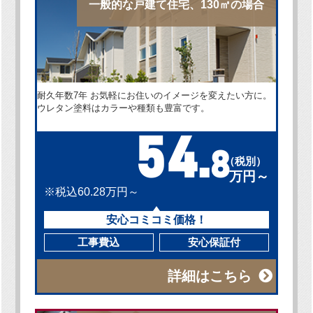
一般的な戸建て住宅、130㎡の場合
耐久年数7年 お気軽にお住いのイメージを変えたい方に。
ウレタン塗料はカラーや種類も豊富です。
54.
8
（税別）
万円～
※税込60.28万円～
安心コミコミ価格！
工事費込
安心保証付
詳細はこちら