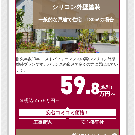
シリコン外壁塗装
一般的な戸建て住宅、130㎡の場合
耐久年数10年 コストパフォーマンスの高いシリコン外壁
塗装プランです。バランスの良さで多くの方に選ばれてい
ます。
59.
8
（税別）
万円～
※税込65.78万円～
安心コミコミ価格！
工事費込
安心保証付