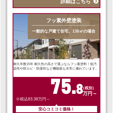
詳細はこちら
フッ素外壁塗装
一般的な戸建て住宅、130㎡の場合
耐久年数15年 耐久性の高さで選ぶならフッ素塗料！低汚
染性や防カビ・防藻性など機能面も非常に優れています。
75.
8
（税別）
万円～
※税込83.38万円～
安心コミコミ価格！